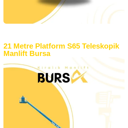
21 Metre Platform S65 Teleskopik
Manlift Bursa