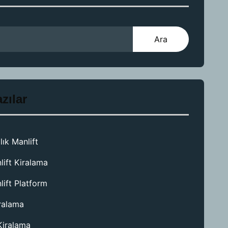
Ara
zılar
lık Manlift
lift Kiralama
lift Platform
iralama
Kiralama