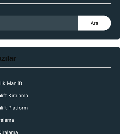
Ara
zılar
lık Manlift
lift Kiralama
lift Platform
iralama
Kiralama